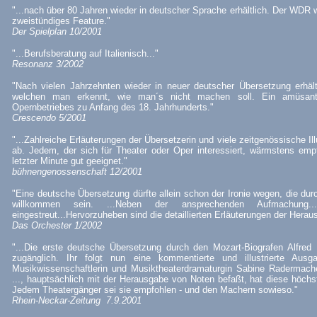
"...nach über 80 Jahren wieder in deutscher Sprache erhältlich. Der WDR
zweistündiges Feature."
Der Spielplan 10/2001
"...Berufsberatung auf Italienisch..."
Resonanz 3/2002
"Nach vielen Jahrzehnten wieder in neuer deutscher Übersetzung erhältl
welchen man erkennt, wie man´s nicht machen soll. Ein amüsant
Opernbetriebes zu Anfang des 18. Jahrhunderts."
Crescendo 5/2001
"...Zahlreiche Erläuterungen der Übersetzerin und viele zeitgenössische I
ab. Jedem, der sich für Theater oder Oper interessiert, wärmstens emp
letzter Minute gut geeignet."
bühnengenossenschaft 12/2001
"Eine deutsche Übersetzung dürfte allein schon der Ironie wegen, die durc
willkommen sein. ...Neben der ansprechenden Aufmachung...s
eingestreut...Hervorzuheben sind die detaillierten Erläuterungen der Herau
Das Orchester 1/2002
"...Die erste deutsche Übersetzung durch den Mozart-Biografen Alfred
zugänglich. Ihr folgt nun eine kommentierte und illustrierte Aus
Musikwissenschaftlerin und Musiktheaterdramaturgin Sabine Radermache
..., hauptsächlich mit der Herausgabe von Noten befaßt, hat diese höc
Jedem Theatergänger sei sie empfohlen - und den Machern sowieso."
Rhein-Neckar-Zeitung 7.9.2001