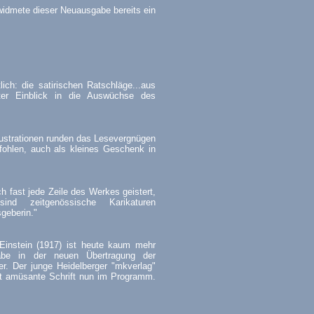
 widmete dieser Neuausgabe bereits ein
ich: die satirischen Ratschläge...aus
er Einblick in die Auswüchse des
llustrationen runden das Lesevergnügen
fohlen, auch als kleines Geschenk in
h fast jede Zeile des Werkes geistert,
ind zeitgenössische Karikaturen
sgeberin."
 Einstein (1917) ist heute kaum mehr
gabe in der neuen Übertragung der
r. Der junge Heidelberger "mkverlag"
hst amüsante Schrift nun im Programm.