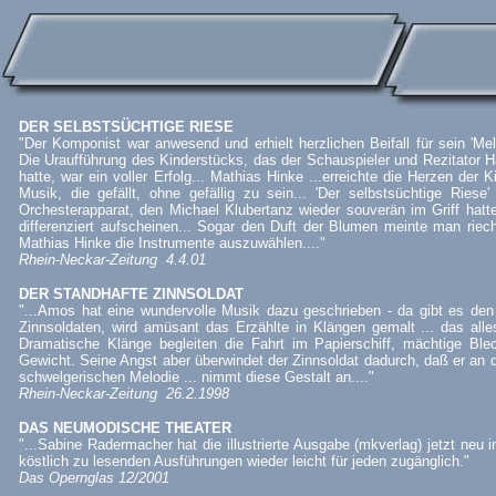
DER SELBSTSÜCHTIGE RIESE
"Der Komponist war anwesend und erhielt herzlichen Beifall für sein 'Me
Die Uraufführung des Kinderstücks, das der Schauspieler und Rezitator 
hatte, war ein voller Erfolg... Mathias Hinke ...erreichte die Herzen der
Musik, die gefällt, ohne gefällig zu sein... 'Der selbstsüchtige Riese
Orchesterapparat, den Michael Klubertanz wieder souverän im Griff hat
differenziert aufscheinen... Sogar den Duft der Blumen meinte man rie
Mathias Hinke die Instrumente auszuwählen...."
Rhein-Neckar-Zeitung 4.4.01
DER STANDHAFTE ZINNSOLDAT
"...Amos hat eine wundervolle Musik dazu geschrieben - da gibt es den
Zinnsoldaten, wird amüsant das Erzählte in Klängen gemalt ... das alles
Dramatische Klänge begleiten die Fahrt im Papierschiff, mächtige Bl
Gewicht. Seine Angst aber überwindet der Zinnsoldat dadurch, daß er an di
schwelgerischen Melodie ... nimmt diese Gestalt an...."
Rhein-Neckar-Zeitung 26.2.1998
DAS NEUMODISCHE THEATER
"...Sabine Radermacher hat die illustrierte Ausgabe (mkverlag) jetzt neu 
köstlich zu lesenden Ausführungen wieder leicht für jeden zugänglich."
Das Opernglas 12/2001