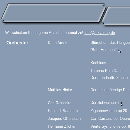
Wir schicken Ihnen gerne Ansichtsmaterial zu!
info@mkverlag.de
Orchester
Blümchen, das Hänge
Keith Amos
“Bah, Humbug!”
Kachinas
Totonac Rain Dance
Der standhafte Zinnsol
Mathias Hinke
Der selbstsüchtige Ri
Der Schweinehirt
Carl Reinecke
Pablo di Sarasate
Zigeunerweisen op.20
Jacques Offenbach
Can Can aus der Operet
Hermann Zilcher
Vierte Symphonie op. 8